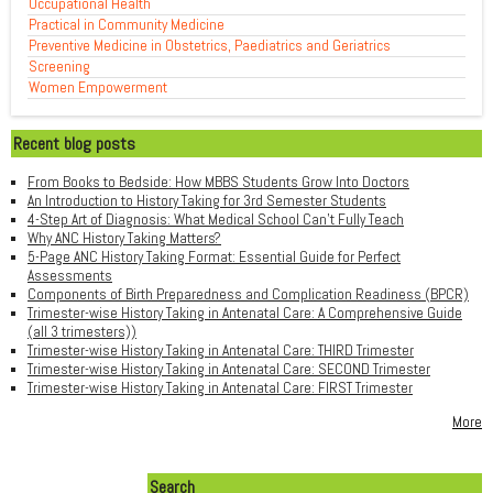
Occupational Health
Practical in Community Medicine
Preventive Medicine in Obstetrics, Paediatrics and Geriatrics
Screening
Women Empowerment
Recent blog posts
From Books to Bedside: How MBBS Students Grow Into Doctors
An Introduction to History Taking for 3rd Semester Students
4-Step Art of Diagnosis: What Medical School Can't Fully Teach
Why ANC History Taking Matters?
5-Page ANC History Taking Format: Essential Guide for Perfect
Assessments
Components of Birth Preparedness and Complication Readiness (BPCR)
Trimester-wise History Taking in Antenatal Care: A Comprehensive Guide
(all 3 trimesters))
Trimester-wise History Taking in Antenatal Care: THIRD Trimester
Trimester-wise History Taking in Antenatal Care: SECOND Trimester
Trimester-wise History Taking in Antenatal Care: FIRST Trimester
More
Search