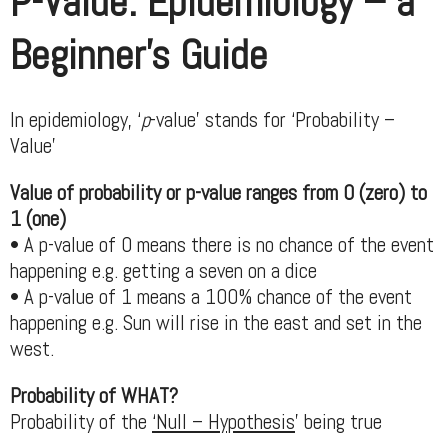
P-Value: Epidemiology – a
Beginner’s Guide
In epidemiology, ‘
p
-value’ stands for ‘Probability –
Value’
Value of probability or p-value ranges from 0 (zero) to
1 (one)
• A p-value of 0 means there is no chance of the event
happening e.g. getting a seven on a dice
• A p-value of 1 means a 100% chance of the event
happening e.g. Sun will rise in the east and set in the
west.
Probability of WHAT?
Probability of the
‘Null – Hypothesis
’ being true