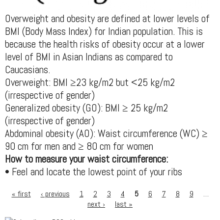
Overweight and obesity are defined at lower levels of
BMI (Body Mass Index) for Indian population. This is
because the health risks of obesity occur at a lower
level of BMI in Asian Indians as compared to
Caucasians.
Overweight: BMI ≥23 kg/m2 but <25 kg/m2
(irrespective of gender)
Generalized obesity (GO): BMI ≥ 25 kg/m2
(irrespective of gender)
Abdominal obesity (AO): Waist circumference (WC) ≥
90 cm for men and ≥ 80 cm for women
How to measure your waist circumference:
• Feel and locate the lowest point of your ribs
« first
‹ previous
1
2
3
4
5
6
7
8
9
…
next ›
last »