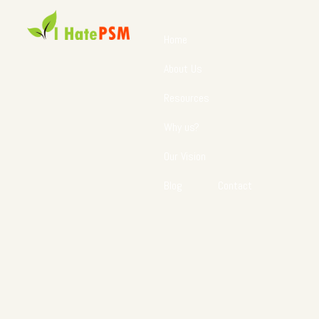
Home
About Us
Resources
Why us?
Our Vision
Blog
Contact