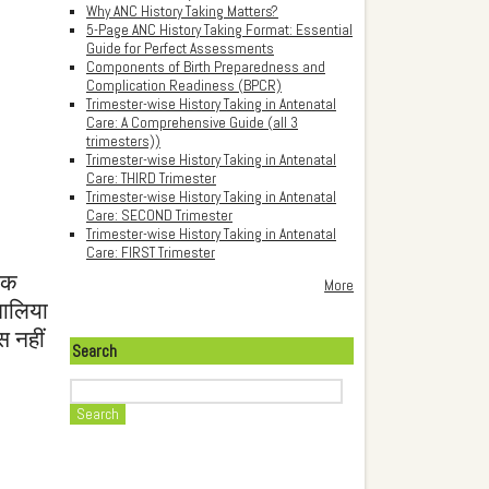
Why ANC History Taking Matters?
5-Page ANC History Taking Format: Essential
Guide for Perfect Assessments
Components of Birth Preparedness and
Complication Readiness (BPCR)
Trimester-wise History Taking in Antenatal
Care: A Comprehensive Guide (all 3
trimesters))
Trimester-wise History Taking in Antenatal
Care: THIRD Trimester
Trimester-wise History Taking in Antenatal
Care: SECOND Trimester
Trimester-wise History Taking in Antenatal
Care: FIRST Trimester
थक
More
मालिया
स नहीं
Search
Search