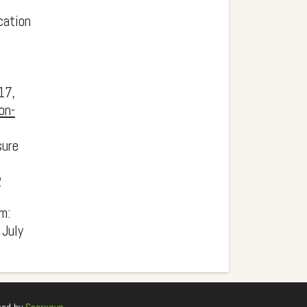
cation
17,
on-
sure
2
m:
 July