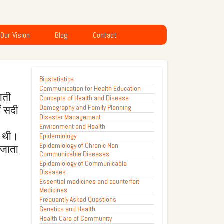
Our Vision
Blog
Contact
Biostatistics
Communication for Health Education
ाती
Concepts of Health and Disease
Demography and Family Planning
ं सदी
Disaster Management
Environment and Health
ी थी।
Epidemiology
Epidemiology of Chronic Non
 जाता
Communicable Diseases
Epidemiology of Communicable
Diseases
Essential medicines and counterfeit
Medicines
Frequently Asked Questions
Genetics and Health
Health Care of Community