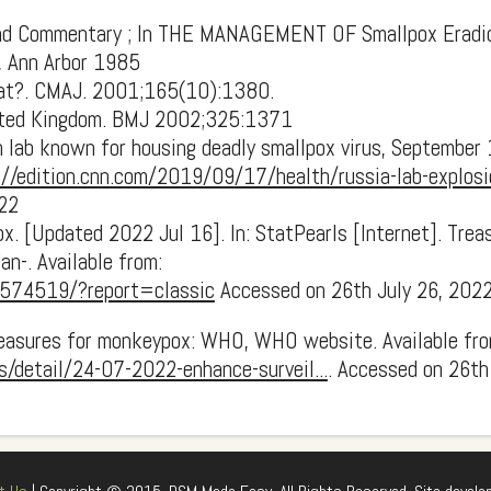
s and Commentary ; In THE MANAGEMENT OF Smallpox Eradi
s, Ann Arbor 1985
reat?. CMAJ. 2001;165(10):1380.
United Kingdom. BMJ 2002;325:1371
n lab known for housing deadly smallpox virus, September 
://edition.cnn.com/2019/09/17/health/russia-lab-explosi
22
x. [Updated 2022 Jul 16]. In: StatPearls [Internet]. Trea
an-. Available from:
K574519/?report=classic
Accessed on 26th July 26, 202
 measures for monkeypox: WHO, WHO website. Available fro
detail/24-07-2022-enhance-surveil...
. Accessed on 26th