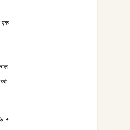
से एक
तकाल
% की
ि: •