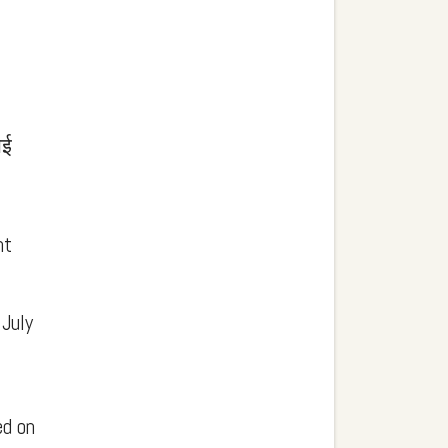
ोई
nt
July
d on