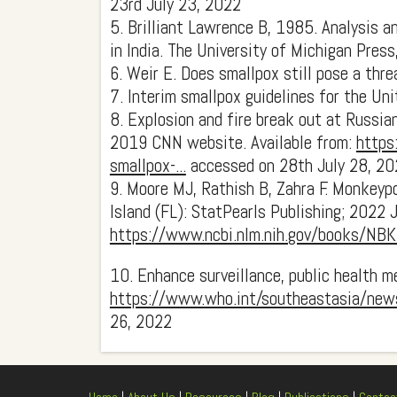
23rd July 23, 2022
5. Brilliant Lawrence B, 1985. Analysi
in India. The University of Michigan Pres
6. Weir E. Does smallpox still pose a th
7. Interim smallpox guidelines for the 
8. Explosion and fire break out at Russia
2019 CNN website. Available from:
https
smallpox-...
accessed on 28th July 28, 20
9. Moore MJ, Rathish B, Zahra F. Monkeypo
Island (FL): StatPearls Publishing; 2022 J
https://www.ncbi.nlm.nih.gov/books/NB
10. Enhance surveillance, public health
https://www.who.int/southeastasia/news/
26, 2022