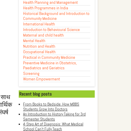
Health Planning and Management
Health Programmes in India
Historical Background and Introduction to
Community Medicine
International Health
Introduction to Behavioural Science
Maternal and child health
Mental Health
Nutrition and Health
Occupational Health
Practical in Community Medicine
Preventive Medicine in Obstetrics,
Paediatrics and Geriatrics
Screening
Women Empowerment
Recent blog posts
े साथ
आर्थिक
From Books to Bedside: How MBBS
Students Grow Into Doctors
घर्ष
An Introduction to History Taking for 3rd
Semester Students
4-Step Art of Diagnosis: What Medical
School Can't Fully Teach